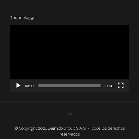
Thermologger
Reproductor
de
vídeo
00:00
00:41
© Copyright 2021 Daimob Group S.A.S. - Todos los derechos
reservados