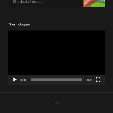
9 de abril de 2023
Thermologger
Reproductor
de
vídeo
00:00
00:41