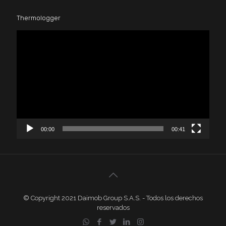
Thermologger
Reproductor
de
vídeo
00:00
00:41
© Copyright 2021 Daimob Group S.A.S. - Todos los derechos
reservados